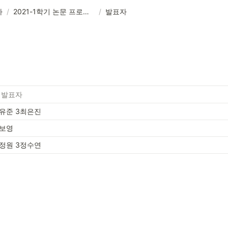
사
/
2021-1학기 논문 프로포절 심사
/
발표자
 발표자
원유준 3최은진
최보영
신정원 3정수연