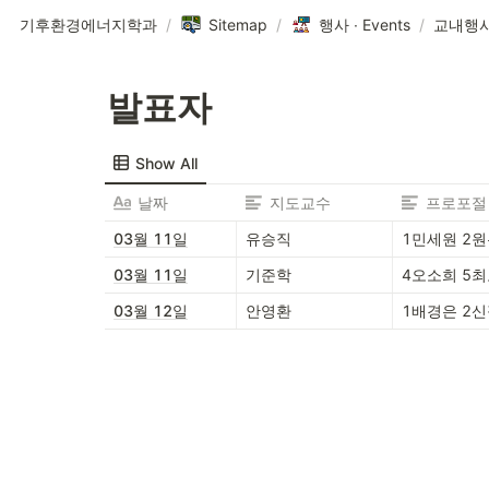
기후환경에너지학과
/
Sitemap
/
행사 ∙ Events
/
교내행
발표자
Show All
날짜
지도교수
프로포절
03월 11일
유승직
1민세원 2
03월 11일
기준학
4오소희 5
03월 12일
안영환
1배경은 2