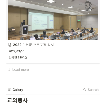
2022-1 논문 프로포절 심사
2022/03/10
진리관 B101호
Load more
1. 일시
: 
2021. 03. 10. (목) 오전 9시 30분~12시 30분
Search
Gallery
2. 장소
교외행사
: 
진리관 B101호