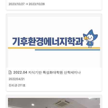
2023/10/27 → 2023/10/28
2022.04 지식기반 특성화대학원 산학세미나
2022/04/21
<4월 산학프로젝트 & 산학세미나>
진리관 211호
1
.
일시: 2022.4.21(목), 15:00
2
.
장소: 진리관 211호
3
.
주제: 온실가스감축인지예산제 도입 관련 서울시 기후예산제 도입 
방안(숙명여대 기후환경에너지학과 최영수 교수)