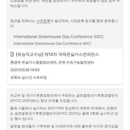
소중립을 위한 준비' 세션을 담당하시니 우리학과 학생들의 많은 참석 부
탁드립니다.
참관을 위해서는 
사전등록
이 필요하며, 사전등록 링크를 함께 첨부합니
다.
International Greenhouse Gas Conference (IGC)
International Greenhouse Gas Conference (IGC)
[유승직교수님] 제12차 국제온실가스컨퍼런스
https://igckorea.kr/registration/
환경부 온실가스종합정보센터, 유엔 지속가능발전센터
2021/05/28 14:00
유튜브 실시간 스트리밍
외교부 및 국가기후환경회의에서 주최하는 글로벌청년기후환경챌린지
(GYCC 2021)에서, 청년 인재를 모집합니다.
올해 서울에서 실시하는 2021 P4G 정상회의 개최와 연계해서, 진행하
는 글로벌청년기후환경챌린지(GYCC 2021)는 올해 2회째 실시하고 있
는 행사 입니다. 
글로벌 청년들이 기후변화 및 미세먼지에 대한 올바른 지식과 경각심을 