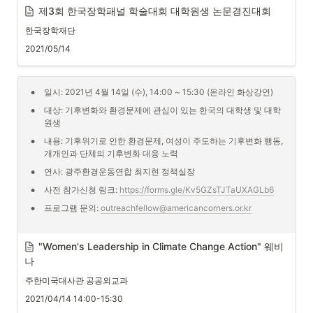
제3회 한국장학패널 학술대회 대학원생 논문경진대회
한국장학재단
2021/05/14
•
일시: 2021년 4월 14일 (수), 14:00 ~ 15:30 (온라인 화상강연)
•
대상: 기후변화와 환경문제에 관심이 있는 한국의 대학생 및 대학
원생
•
내용: 기후위기로 인한 환경문제, 여성이 주도하는 기후변화 행동, 
개개인과 단체의 기후변화 대응 노력
•
연사: 광주환경운동연합 최지현 정책실장
•
사전 참가신청 링크: 
https://forms.gle/Kv5GZsTJTaUXAGLb6
•
프로그램 문의: 
outreachfellow@americancorners.or.kr
본 프로그램은 광주환경운동연합 최지현 정책실장님의 강연과 질의응답 
"Women's Leadership in Climate Change Action" 웨비
세션으로 이루어져 있으며, 

나
기후변화로 인한 환경문제, 여성이 주도하는 기후변화행동, 개인과 단체
주한미국대사관 공공외교과
의 기후변화 대응 노력에 대해 다룰 예정입니다.
2021/04/14 14:00-15:30