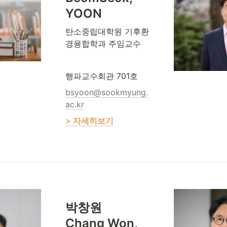
YOON
탄소중립대학원 기후환
경융합학과 주임교수
행파교수회관 701호
bsyoon@sookmyung.
ac.kr
> 자세히보기
박창원 

Chang Won, 