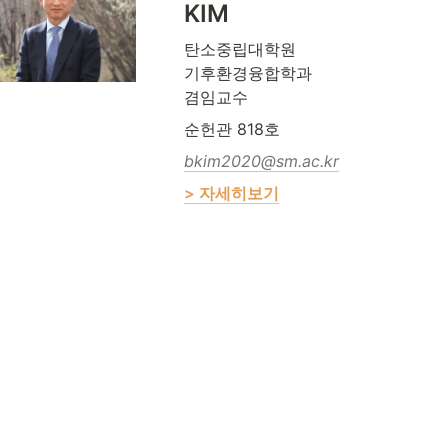
KIM
탄소중립대학원 

기후환경융합학과 

겸임교수
순헌관 818호
bkim2020@sm.ac.kr
> 자세히보기