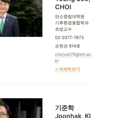
CHOI
탄소중립대학원 

기후환경융합학과 

초빙교수
02-2077-7873
순헌관 814호
choiys070@sm.ac.
kr
> 자세히보기
기준학 

Joonhak, KI