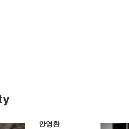
ty
안영환 
