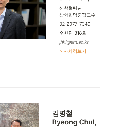
산학협력단 

산학협력중점교수
02-2077-7349
순헌관 818호
jhki@sm.ac.kr
> 자세히보기
김병철

Byeong Chul, 