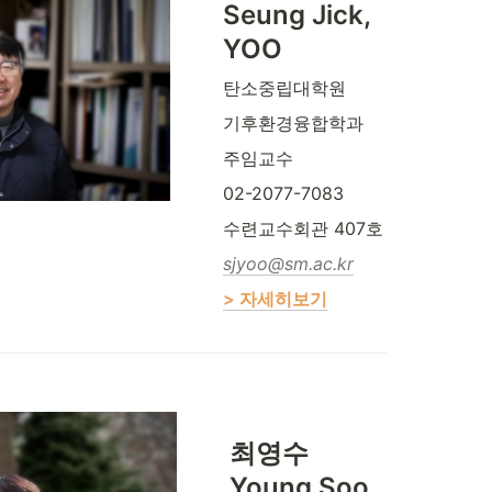
Seung Jick, 
YOO 
탄소중립대학원 
기후환경융합학과 
주임교수
02-2077-7083
수련교수회관 407호
sjyoo@sm.ac.kr
> 자세히보기
최영수 

Young Soo, 