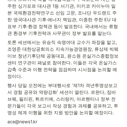
주한 싱가포르 대사관 1등 서기관, 미키코 카이누마 일
본 국제환경전략연구소 선임 고문, 조나단 우드랜드 주
한 영국대사관 기후·에너지 책임관, 이종한 주한 EU 대
표부 기후·환경 정책관 등이 발표한다. 국내에서는 류형
관 환경부 기후전략과 사무관이 정부 발표를 맡는다.
토론 세션에서는 유승직 숙명여대 교수가 좌장을 맡고, 
조영준 대한상공회의소 지속가능경영원장, 류상재 빅웨
이브 청년기후단체 공동대표, 윤소원 온실가스종합정보
센터 연구관이 패널로 참여한다. 이들은 각국 온실가스 
감축 수준과 이행 전략을 점검하며 시사점을 논의할 예
정이다.
행사 당일 오전에는 부대행사로 '제1차 격년투명성보고
서 경험 공유와 역량강화' 세션이 열린다. 르완다, 짐바
브웨, 필리핀, 튀르키예, 스리랑카, 아르헨티나 정부 전
문가들이 각국 보고서 작성 경험과 과제를 공유하고, 투
명성 체계 이행을 위한 지원 방안을 논의할 예정이다.
ace@news1.kr