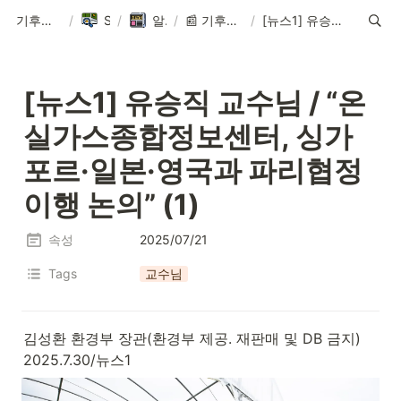
기후환경에너지학과
/
Sitemap
/
알림 ∙ News
/
📰 기후환경에너지학과의 새로운 소식
/
[뉴스1] 유승직 교수님 / “온실가스종합정보센터, 싱가포르·일본·영국과 파리협정 이행 논의” (1)
[뉴스1] 유승직 교수님 / “
온
실가스종합정보센터, 싱가
포르·일본·영국과 파리협정 
이행 논의”
 (1)
속성
2025/07/21
Tags
교수님
김성환 환경부 장관(환경부 제공. 재판매 및 DB 금지) 
2025.7.30/뉴스1