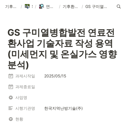
기후환경에너지학과
/
Sitemap
/
연구실 ∙ Research Lab
/
기후환경통합모형연구실 연구과제
/
GS 구미열병합발전 연료전환사업 기술자료 작성 용역(미세먼지 및 온실가스 영향 분석)
GS 구미열병합발전 연료전
환사업 기술자료 작성 용역
(미세먼지 및 온실가스 영향 
분석)
과제시작일
2025/05/15
과제종료일
사업명
시행기관명
한국지역난방기술(주)
현황