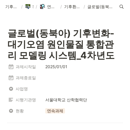
기후환경에너지학과
/
Sitemap
/
연구실 ∙ Research Lab
/
기후환경통합모형연구실 연구과제
/
글로벌(동북아) 기후변화-대기오염 원인물질 통합관리 모델링 시스템_4차년도
글로벌(동북아) 기후변화-
대기오염 원인물질 통합관
리 모델링 시스템_4차년도
과제시작일
2025/01/01
과제종료일
사업명
시행기관명
서울대학교 산학협력단
현황
연속과제