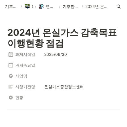
기후환경에너지학과
/
Sitemap
/
연구실 ∙ Research Lab
/
기후환경통합모형연구실 연구과제
/
2024년 온실가스 감축목표 이행현황 점검
2024년 온실가스 감축목표 
이행현황 점검
과제시작일
2025/06/30
과제종료일
사업명
시행기관명
온실가스종합정보센터
현황