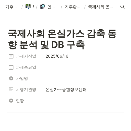
기후환경에너지학과
/
Sitemap
/
연구실 ∙ Research Lab
/
기후환경통합모형연구실 연구과제
/
국제사회 온실가스 감축 동향 분석 및 DB 구축
국제사회 온실가스 감축 동
향 분석 및 DB 구축
과제시작일
2025/06/16
과제종료일
사업명
시행기관명
온실가스종합정보센터
현황