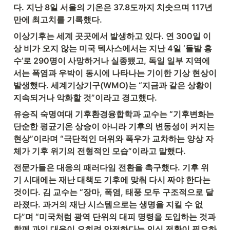
다. 지난 8일 서울의 기온은 37.8도까지 치솟으며 117년 
만에 최고치를 기록했다.
이상기후는 세계 곳곳에서 발생하고 있다. 연 300일 이
상 비가 오지 않는 미국 텍사스에서는 지난 4일 ‘돌발 홍
수’로 290명이 사망하거나 실종됐고, 독일 일부 지역에
서는 폭염과 우박이 동시에 나타나는 기이한 기상 현상이 
발생했다. 세계기상기구(WMO)는 “지금과 같은 상황이 
지속되거나 악화할 것”이라고 경고했다.
유승직 숙명여대 기후환경융합학과 교수는 “기후변화는 
단순한 평균기온 상승이 아니라 기후의 변동성이 커지는 
현상”이라며 “극단적인 더위와 폭우가 교차하는 양상 자
체가 기후 위기의 전형적인 모습”이라고 말했다.
전문가들은 대응의 패러다임 전환을 촉구했다. 기후 위
기 시대에는 재난 대책도 기후에 맞춰 다시 짜야 한다는 
것이다. 김 교수는 “장마, 폭염, 태풍 모두 구조적으로 달
라졌다. 과거의 재난 시스템으로는 생명을 지킬 수 없
다”며 “미국처럼 광역 단위의 대피 명령을 도입하는 것과 
함께 과잉 대응이 오히려 안전하다는 인식 전환이 필요하