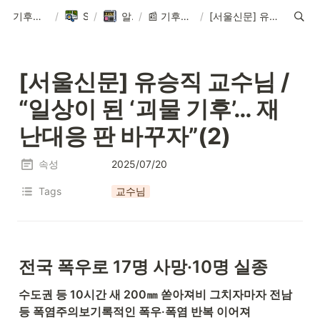
기후환경에너지학과
/
Sitemap
/
알림 ∙ News
/
📰 기후환경에너지학과의 새로운 소식
/
[서울신문] 유승직 교수님 / “일상이 된 ‘괴물 기후’… 재난대응 판 바꾸자”(2)
[서울신문] 유승직 교수님 / 
“
일상이 된 ‘괴물 기후’… 재
난대응 판 바꾸자”
(2)
속성
2025/07/20
Tags
교수님
전국 폭우로 17명 사망·10명 실종
수도권 등 10시간 새 200㎜ 쏟아져비 그치자마자 전남 
등 폭염주의보기록적인 폭우·폭염 반복 이어져