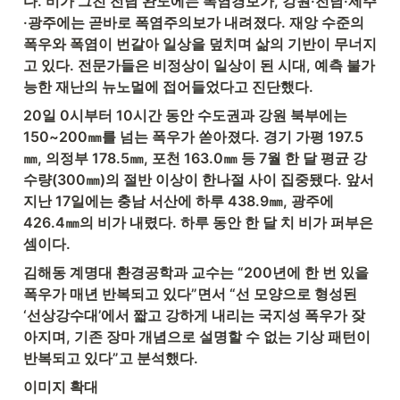
다. 비가 그친 전남 완도에는 폭염경보가, 강원·전남·제주
·광주에는 곧바로 폭염주의보가 내려졌다. 재앙 수준의 
폭우와 폭염이 번갈아 일상을 덮치며 삶의 기반이 무너지
고 있다. 전문가들은 비정상이 일상이 된 시대, 예측 불가
능한 재난의 뉴노멀에 접어들었다고 진단했다.
20일 0시부터 10시간 동안 수도권과 강원 북부에는 
150~200㎜를 넘는 폭우가 쏟아졌다. 경기 가평 197.5
㎜, 의정부 178.5㎜, 포천 163.0㎜ 등 7월 한 달 평균 강
수량(300㎜)의 절반 이상이 한나절 사이 집중됐다. 앞서 
지난 17일에는 충남 서산에 하루 438.9㎜, 광주에 
426.4㎜의 비가 내렸다. 하루 동안 한 달 치 비가 퍼부은 
셈이다.
김해동 계명대 환경공학과 교수는 “200년에 한 번 있을 
폭우가 매년 반복되고 있다”면서 “선 모양으로 형성된 
‘선상강수대’에서 짧고 강하게 내리는 국지성 폭우가 잦
아지며, 기존 장마 개념으로 설명할 수 없는 기상 패턴이 
반복되고 있다”고 분석했다.
이미지 확대