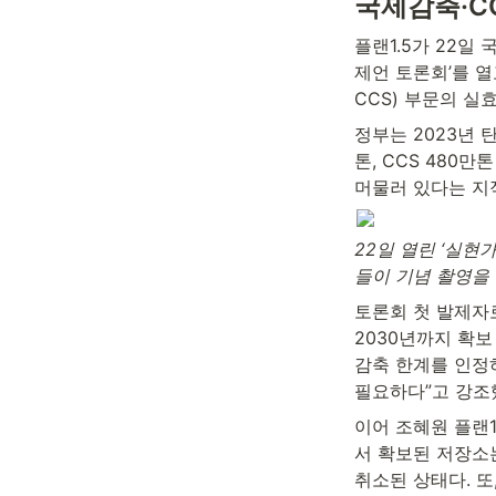
국제감축·C
플랜1.5가 22일
제언 토론회’를 열
CCS) 부문의 실
정부는 2023년 
톤, CCS 480만
머물러 있다는 지
22일 열린 ‘실현
들이 기념 촬영을 하
토론회 첫 발제자로
2030년까지 확보
감축 한계를 인정하
필요하다”고 강조
이어 조혜원 플랜1
서 확보된 저장소는
취소된 상태다. 또