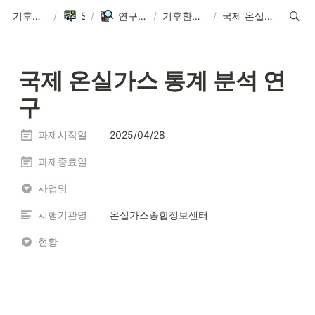
기후환경에너지학과
/
Sitemap
/
연구실 ∙ Research Lab
/
기후환경통합모형연구실 연구과제
/
국제 온실가스 통계 분석 연구
국제 온실가스 통계 분석 연
구 
과제시작일
2025/04/28
과제종료일
사업명
시행기관명
온실가스종합정보센터
현황